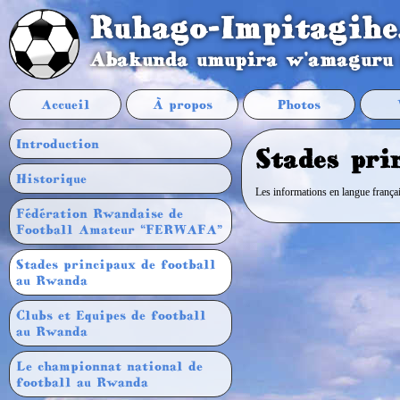
Ruhago-Impitagihe
Abakunda umupira w'amaguru
Accueil
À propos
Photos
Introduction
Stades pri
Historique
Les informations en langue françai
Fédération Rwandaise de
Football Amateur “FERWAFA”
Stades principaux de football
au Rwanda
Clubs et Equipes de football
au Rwanda
Le championnat national de
football au Rwanda