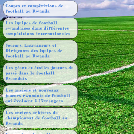
Coupes et compétitions de
football au Rwanda
Les équipes de football
rwandaises dans différentes
compétitions internationales
Joueurs, Entraineurs et
Dirigeants des équipes de
football au Rwanda
Les géant et étoiles joueurs du
passé dans le football
Rwandais
Les anciens et nouveaux
joueurs rwandais de football
qui évoluent à l’étrangers
Les anciens arbitres du
championnat de football au
Rwanda