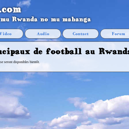
.com
 mu Rwanda no mu mahanga
Video
Audio
Contact
Forum
ncipaux de football au Rwand
se seront disponibles bientôt.